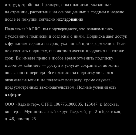
тратите много времени на поиск и вручную поднимаете
и трудоустройства. Преимущества подписки, указанные
резюме
на странице, рассчитаны на основе данных в среднем в неделю
после её покупки согласно
хотите сравнить себя с конкурентами и оценить шансы
исследованию
Подключая hh PRO, вы подтверждаете, что ознакомились
с условиями подписки и согласны с ними. Подписка даёт доступ
к функциям сервиса на срок, указанный при оформлении. Если
не отменить подписку, она автоматически продлится на тот же
срок. Вы имеете право в любое время отменить подписку
в личном кабинете — доступ к услугам сохранится до конца
оплаченного периода. Все платежи за подписку являются
окончательными и не подлежат возврату, кроме случаев,
предусмотренных законодательством. Полные условия есть
в оферте
ООО «Хэдхантер», ОГРН 1067761906805, 125047, г. Москва,
вн. тер. г. Муниципальный округ Тверской, ул. 2-я Брестская,
д. 48, помещ. 25