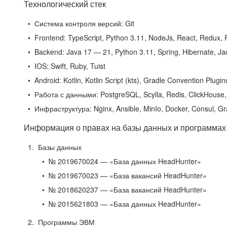
Технологический стек
Система контроля версий:
Git
Frontend:
TypeScript, Python 3.11, NodeJs, React, Redux, R
Backend:
Java 17 — 21, Python 3.11, Spring, Hibernate, Jac
IOS:
Swift, Ruby, Tuist
Android:
Kotlin, Kotlin Script (kts), Gradle Convention Plugi
Работа с данными:
PostgreSQL, Scylla, Redis, ClickHouse, 
Инфраструктура:
Nginx, Ansible, MinIo, Docker, Consul, G
Информация о правах на базы данных и программах
Базы данных
№ 2019670024 — «База данных HeadHunter»
№ 2019670023 — «База вакансий HeadHunter»
№ 2018620237 — «База вакансий HeadHunter»
№ 2015621803 — «База данных HeadHunter»
Программы ЭВМ