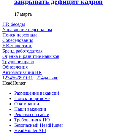
закрывать дефицит кадров
17 марта
HR-беседы
Управление персоналом
Поиск персонала
Собеседования
HR-маркетинг
Бренд работодателя
Оценка и развитие навыков
Трудовое право
Обновления
Автоматизация HR
1
2
3
4
5
6
7
8
9
10
11
...
214
дальше
HeadHunter
Размещение вакансий
Поиск по резюме
О компании
Наши вакансии
Реклама на сайте
Требования к ПО
Безопасный HeadHunter
HeadHunter API