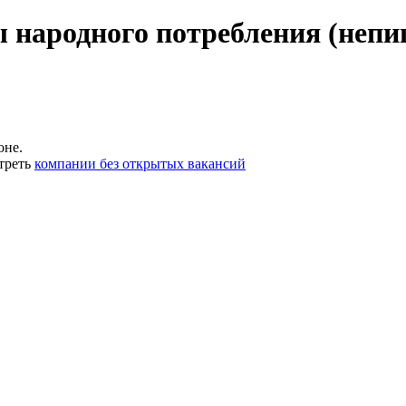
 народного потребления (неп
оне.
треть
компании без открытых вакансий